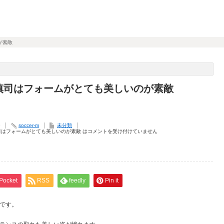
が素敵
慎司はフォームがとても美しいのが素敵
9
soccer-m
未分類
司はフォームがとても美しいのが素敵 は
コメントを受け付けていません
Pocket
RSS
feedly
Pin it
です。