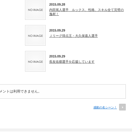
2015.09.28
内田篤人選手 ルックス、性格、スキル全て完璧の
逸材！
2015.09.29
Ｊリーグ得点王・大久保嘉人選手
2015.09.29
長友佑都選手を応援しています
メントは利用できません。
感動の名シーン！