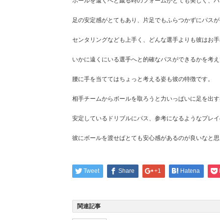
ボールを遠くへと蹴る時のフォームがとても美しく、バ
足の安定感がとてもあり、片足でもふらつかずにパスが
センタリングなども上手く、どんな選手よりも彼はお手
いかに遠くにいる選手へと的確なパスができるかを考え
腰に手を当ててはちょっと考える姿も彼の特徴です。
相手チームからボールを取ろうと力いっぱいに足を出す
安定しているドリブルにパス、参考になるようなプレイ
彼にボールを渡せばとても安心感があるのが良いなと思
Tweet
Share
+1
Hatena
関連記事