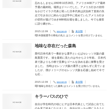
忘れもしません1993年10月28日。アメリカＷ杯アジア最終
予選の最終戦。場所はドーハでした。アメリカ行きの切符
をかけてイラク代表と戦った日本代表は試合終了直前の失
点で引き分けに終わりほぼ手中に収めていたアメリカ行き
の切符が逃げてゆきW杯初出場を逃しました。今でも後世
に語り継がれ…
2015.12.09
soccer-m
未分類
外国籍選手の帰化の先人 は
コメントを受け付けていません
地味な存在だった森島
歴代日本代表で一番好きな選手といえばセレッソ大阪の森
島寛晃です。 彼を最初に見たのは今から２０年前。 日本代
表で誰よりも小柄で見事なゴールを決める姿に衝撃を受け
ました。 当時はセレッソ大阪の選手とは知らずに見ていま
したが、僕がＪリーグのセレッソ大阪を応援し始めて今で
も応…
2015.12.09
soccer-m
未分類
地味な存在だった森島 は
コメントを受け付けていません
キラーパスのひで
自分が学生時代の頃にヒデは日本代表として試合に出てた
のを見て好きになりました。自分がサッカー部に入ろうと