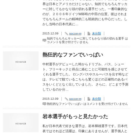
界は日本とアメリカだけじゃない。知的でもちろんサッカ
ーに対してもかなり頭の切れる選手だった。一番印象的な
のが、２００６年ドイツW杯時の中田の位置。彼はそれま
でもちろんチームの精神的二も戦術的にも中心だった。し
かし当時の日本代表に…
2015.12.09
soccer-m
未分類
知的でもちろんサッカーに対してもかなり頭の切れる選手 は
コメントを受け付けていません
熱狂的なファンでいっぱい
中村選手がデビューした時からドリブル、パス、シュー
ト、フリーキックと得点に絡むことに可能性を感じさせて
くれる選手でした。 ロングパスやスルーパスを出す時など
は、テレビで観ているこちらも驚くほどの正確性のあるパ
スをいくどとなく出していました。 さらに、どこまで予測
しているのか分…
2015.12.09
soccer-m
未分類
熱狂的なファンでいっぱい は
コメントを受け付けていません
岩本選手がもっと見たかった
私が日本代表で好きな選手は、岩本輝雄選手です。日本代
表ではそれほど活躍は、印象にありませんが、選手個人と