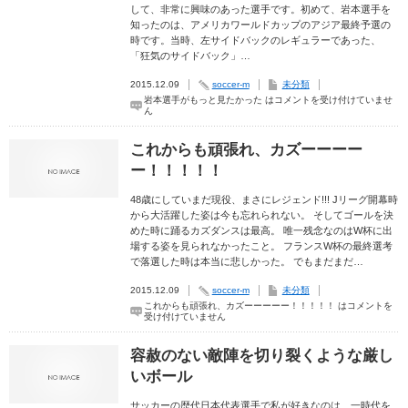
して、非常に興味のあった選手です。初めて、岩本選手を
知ったのは、アメリカワールドカップのアジア最終予選の
時です。当時、左サイドバックのレギュラーであった、
「狂気のサイドバック」…
2015.12.09
soccer-m
未分類
岩本選手がもっと見たかった は
コメントを受け付けていませ
ん
これからも頑張れ、カズーーーー
ー！！！！！
48歳にしていまだ現役、まさにレジェンド!!! Jリーグ開幕時
から大活躍した姿は今も忘れられない。 そしてゴールを決
めた時に踊るカズダンスは最高。 唯一残念なのはW杯に出
場する姿を見られなかったこと。 フランスW杯の最終選考
で落選した時は本当に悲しかった。 でもまだまだ…
2015.12.09
soccer-m
未分類
これからも頑張れ、カズーーーーー！！！！！ は
コメントを
受け付けていません
容赦のない敵陣を切り裂くような厳し
いボール
サッカーの歴代日本代表選手で私が好きなのは、一時代を