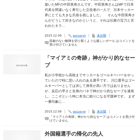
築いたMFの中田英寿さんです。中田英寿さんはMFで日本
代表を間違いなく牽引した立役者の一人で、日本サッカー
界にとても大きな爪痕を残しました。 そんな中田英寿さ
んがどうして好きなのかというと、それは伝家の宝刀と言
われたキラ…
2015.12.09
soccer-m
未分類
容赦のない敵陣を切り裂くような厳しいボール は
コメントを
受け付けていません
「マイアミの奇跡」神がかり的なセー
ブ
私が小学校から高校までサッカーをゴールキーパーをやっ
ていたので特に思い入れのある選手です。 川口選手はゴー
ルキーパーとしては決して身長が高い方ではありません
が、反応の早さと全身のバネで神がかり的なセーブを連発
し、ここぞという時に本当に頼りになる守護神です。 まず
一番印象に…
2015.12.09
soccer-m
未分類
「マイアミの奇跡」神がかり的なセーブ は
コメントを受け付
けていません
外国籍選手の帰化の先人