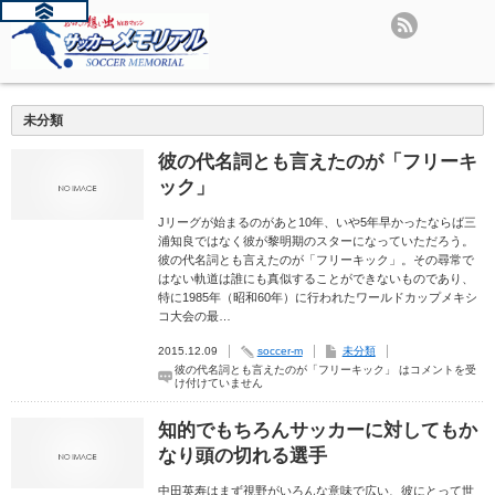
未分類
彼の代名詞とも言えたのが「フリーキ
ック」
Jリーグが始まるのがあと10年、いや5年早かったならば三
浦知良ではなく彼が黎明期のスターになっていただろう。
彼の代名詞とも言えたのが「フリーキック」。その尋常で
はない軌道は誰にも真似することができないものであり、
特に1985年（昭和60年）に行われたワールドカップメキシ
コ大会の最…
2015.12.09
soccer-m
未分類
彼の代名詞とも言えたのが「フリーキック」 は
コメントを受
け付けていません
知的でもちろんサッカーに対してもか
なり頭の切れる選手
中田英寿はまず視野がいろんな意味で広い、彼にとって世