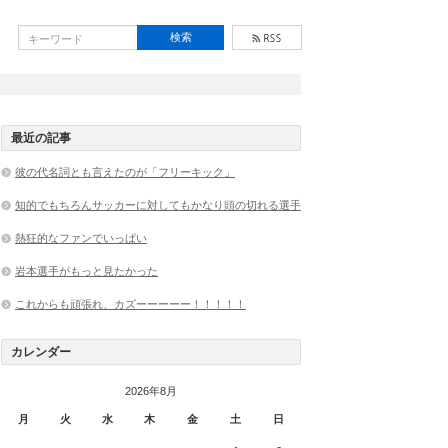
最近の記事
彼の代名詞とも言えたのが「フリーキック」
知的でもちろんサッカーに対してもかなり頭の切れる選手
熱狂的なファンでいっぱい
岩本選手がもっと見たかった
これからも頑張れ、カズーーーーー！！！！！
カレンダー
2026年8月
月
火
水
木
金
土
日