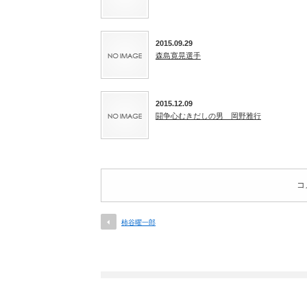
2015.09.29
森島寛晃選手
2015.12.09
闘争心むきだしの男 岡野雅行
コ
柿谷曜一郎