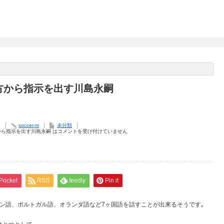
方から指示を出す川島永嗣
9
soccer-m
未分類
から指示を出す川島永嗣 は
コメントを受け付けていません
Pocket
RSS
feedly
Pin it
ン語、ポルトガル語、オランダ語など7ヶ国語を話すことが出来るそうです｡