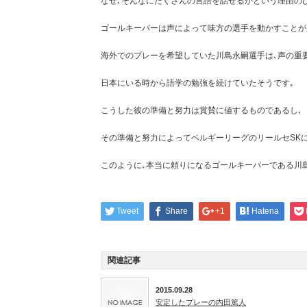
なぜ､そんなにたくさんの言語を話せるかという理由の
ゴールキーパーは声によって味方の選手を動かすことが
海外でのプレーを希望していた川島永嗣選手は､声の重
日本にいる時から語学の勉強を続けていたそうです｡
こうした彼の準備と努力は賞賛に値するものであるし､
その準備と努力によってベルギーリーグのリールセSK
このように､本当に頼りになるゴールキーパーである川
Tweet
Share
+1
Hatena
関連記事
2015.09.28
安定したプレーの内田篤人