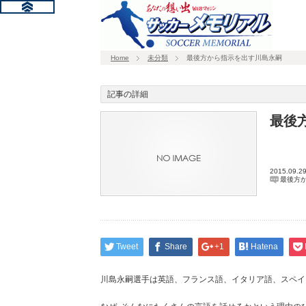
Home
未分類
最後方から指示を出す川島永嗣
記事の詳細
最後
2015.09.2
最後方
Tweet
Share
+1
Hatena
川島永嗣選手は英語、フランス語、イタリア語、スペイ