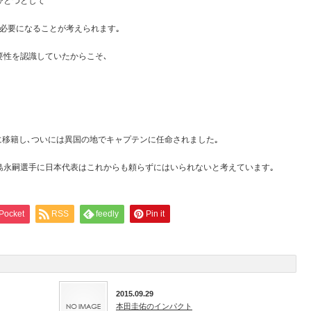
ひとつとして
必要になることが考えられます｡
要性を認識していたからこそ､
に移籍し､ついには異国の地でキャプテンに任命されました｡
島永嗣選手に日本代表はこれからも頼らずにはいられないと考えています｡
Pocket
RSS
feedly
Pin it
2015.09.29
本田圭佑のインパクト