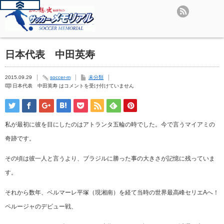
日本代表 中田英寿
2015.09.29
soccer-m
未分類
日本代表 中田英寿 は
コメントを受け付けていません
私が最初に彼を目にしたのはアトランタ五輪の時でした。今で言うマイアミの
奇跡です。
その頃は彼一人と言うより、ブラジルに勝った事の大きさが記憶に残っていま
す。
それから数年、ベルマーレ平塚（現湘南）を経て当時の世界最高峰セリエAへ！
ペルージャのデビュー戦、