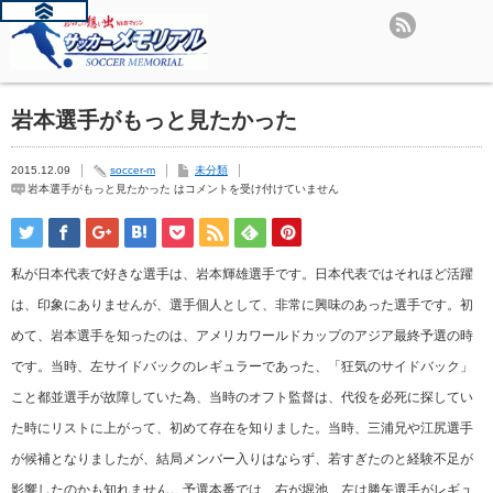
岩本選手がもっと見たかった
2015.12.09
soccer-m
未分類
岩本選手がもっと見たかった は
コメントを受け付けていません
私が日本代表で好きな選手は、岩本輝雄選手です。日本代表ではそれほど活躍
は、印象にありませんが、選手個人として、非常に興味のあった選手です。初
めて、岩本選手を知ったのは、アメリカワールドカップのアジア最終予選の時
です。当時、左サイドバックのレギュラーであった、「狂気のサイドバック」
こと都並選手が故障していた為、当時のオフト監督は、代役を必死に探してい
た時にリストに上がって、初めて存在を知りました。当時、三浦兄や江尻選手
が候補となりましたが、結局メンバー入りはならず、若すぎたのと経験不足が
影響したのかも知れません。予選本番では、右が堀池、左は勝矢選手がレギュ