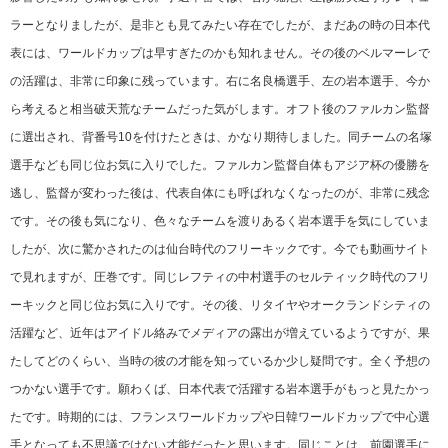
ラーとなりましたが、是非とも見てみたい存在でしたが、まだあの時の日本代
表には、ワールドカップは早すぎたのかも知れません。その後のベルマーレで
の活躍は、非常に印象に残っています。右に名良橋選手、左の岩本選手、今か
ら考えると相当破天荒なチームだった気がします。オフト後のファルカン監督
に選出され、背番号10を付けたときは、かなり期待しました。同チームの名塚
選手なども同じ位お気に入りでした。ファルカン監督自体もアジア杯の優勝を
逃し、監督が変わった後は、代表自体にも呼ばれなくなったのが、非常に残念
です。その後も気になり、色々なチームを渡りあるく岩本選手を気にしていま
したが、次に驚かされたのは仙台時代のフリーキックです。今でも動画サイト
で見れますが、圧巻です。同じレフティの中村選手のセルティック時代のフリ
ーキックと同じ位お気に入りです。その後、リタイヤやオークランドシティの
活躍など、近年はアイドル絡みでメディアの露出が増えているようですが、果
たしてどのくらい、当時の彼の才能を知っているか少し疑問です。全く予想の
つかない選手です。願わくば、日本代表で活躍する岩本選手がもっと見たかっ
たです。時期的には、フランスワールドカップや日韓ワールドカップで中心選
手となっても不思議ではない才能だったと思います。同じことは、前園選手に