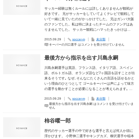
サッカー経験は無くルールには詳しくありませんが観戦が
好きです。 兄がサッカーをしていてよくテレビで観戦して
いて一緒に見ていたのがかっかけでした。 兄はガンバ大阪
のファンでした。私は特に決まったチームのファンデはあ
りませんでした。 サッカー観戦にハマったきっかけは…
2015.09.29
soccer-m
未分類
キーパーの川口選手 は
コメントを受け付けていません
最後方から指示を出す川島永嗣
川島永嗣選手は英語、フランス語、イタリア語、スペイン
語、ポルトガル語、オランダ語など7ヶ国語を話すことが出
来るそうです｡ なぜ､そんなにたくさんの言語を話せるかと
いう理由のひとつとして ゴールキーパーは声によって味方
の選手を動かすことが必要になることが考えられます｡ …
2015.09.29
soccer-m
未分類
最後方から指示を出す川島永嗣 は
コメントを受け付けていま
せん
柿谷曜一郎
歴代のサッカー選手の中で好きな選手と言えば何人か頭に
浮かびます。 小野伸二選手やキングカズ、柳沢選手や稲本