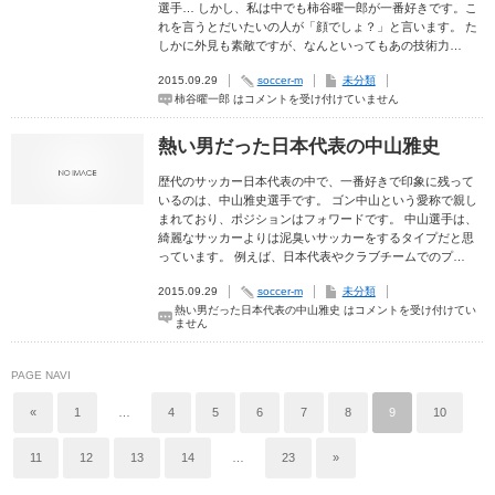
選手… しかし、私は中でも柿谷曜一郎が一番好きです。こ
れを言うとだいたいの人が「顔でしょ？」と言います。 た
しかに外見も素敵ですが、なんといってもあの技術力…
2015.09.29
soccer-m
未分類
柿谷曜一郎 は
コメントを受け付けていません
熱い男だった日本代表の中山雅史
歴代のサッカー日本代表の中で、一番好きで印象に残って
いるのは、中山雅史選手です。 ゴン中山という愛称で親し
まれており、ポジションはフォワードです。 中山選手は、
綺麗なサッカーよりは泥臭いサッカーをするタイプだと思
っています。 例えば、日本代表やクラブチームでのプ…
2015.09.29
soccer-m
未分類
熱い男だった日本代表の中山雅史 は
コメントを受け付けてい
ません
PAGE NAVI
«
1
…
4
5
6
7
8
9
10
11
12
13
14
…
23
»