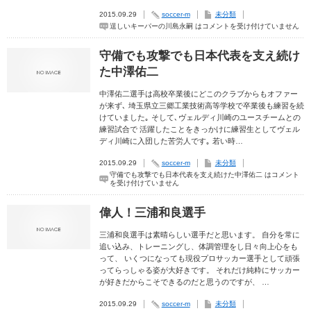
2015.09.29
soccer-m
未分類
逞しいキーパーの川島永嗣 は
コメントを受け付けていません
守備でも攻撃でも日本代表を支え続け
た中澤佑二
中澤佑二選手は高校卒業後にどこのクラブからもオファー
が来ず､ 埼玉県立三郷工業技術高等学校で卒業後も練習を続
けていました｡ そして､ヴェルディ川崎のユースチームとの
練習試合で 活躍したことをきっかけに練習生としてヴェル
ディ川崎に入団した苦労人です｡ 若い時…
2015.09.29
soccer-m
未分類
守備でも攻撃でも日本代表を支え続けた中澤佑二 は
コメント
を受け付けていません
偉人！三浦和良選手
三浦和良選手は素晴らしい選手だと思います。 自分を常に
追い込み、トレーニングし、体調管理をし日々向上心をも
って、 いくつになっても現役プロサッカー選手として頑張
ってらっしゃる姿が大好きです。 それだけ純粋にサッカー
が好きだからこそできるのだと思うのですが、 …
2015.09.29
soccer-m
未分類