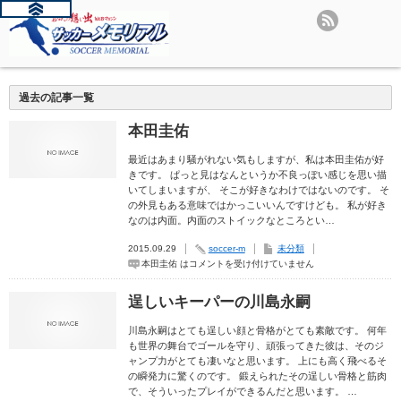
過去の記事一覧
本田圭佑
最近はあまり騒がれない気もしますが、私は本田圭佑が好
きです。 ぱっと見はなんというか不良っぽい感じを思い描
いてしまいますが、 そこが好きなわけではないのです。 そ
の外見もある意味ではかっこいいんですけども。 私が好き
なのは内面。内面のストイックなところとい…
2015.09.29
soccer-m
未分類
本田圭佑 は
コメントを受け付けていません
逞しいキーパーの川島永嗣
川島永嗣はとても逞しい顔と骨格がとても素敵です。 何年
も世界の舞台でゴールを守り、頑張ってきた彼は、そのジ
ャンプ力がとても凄いなと思います。 上にも高く飛べるそ
の瞬発力に驚くのです。 鍛えられたその逞しい骨格と筋肉
で、そういったプレイができるんだと思います。 …