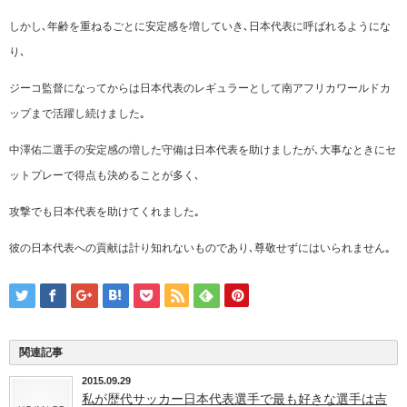
しかし､年齢を重ねるごとに安定感を増していき､日本代表に呼ばれるようにな
り､
ジーコ監督になってからは日本代表のレギュラーとして南アフリカワールドカ
ップまで活躍し続けました｡
中澤佑二選手の安定感の増した守備は日本代表を助けましたが､大事なときにセ
ットプレーで得点も決めることが多く､
攻撃でも日本代表を助けてくれました｡
彼の日本代表への貢献は計り知れないものであり､尊敬せずにはいられません｡
関連記事
2015.09.29
私が歴代サッカー日本代表選手で最も好きな選手は吉