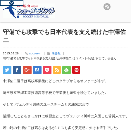
守備でも攻撃でも日本代表を支え続けた中澤佑
二
2015.09.29
soccer-m
未分類
守備でも攻撃でも日本代表を支え続けた中澤佑二 は
コメントを受け付けていません
中澤佑二選手は高校卒業後にどこのクラブからもオファーが来ず､
埼玉県立三郷工業技術高等学校で卒業後も練習を続けていました｡
そして､ヴェルディ川崎のユースチームとの練習試合で
活躍したことをきっかけに練習生としてヴェルディ川崎に入団した苦労人です｡
若い時の中澤佑二は高さはあるが､ミスも多く安定感に欠ける選手でした｡