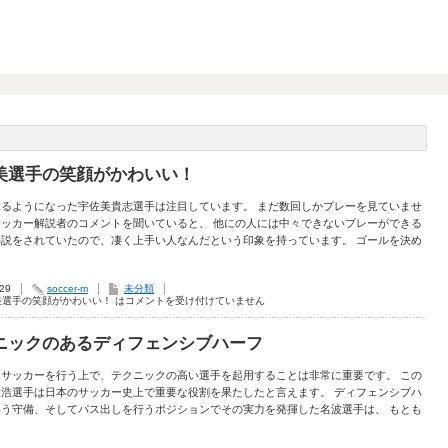
美選手の笑顔がかわいい！
見るようになった宇佐美貴志選手は注目しています。 まだ数回しかプレーを見ていませ
サッカー解説者のコメントを聞いていると、 他にの人には中々できないプレーができる
解説をされていたので、凄く上手い人なんだという印象を持っています。 ゴールを決め
.29
soccer-m
未分類
美選手の笑顔がかわいい！ は
コメントを受け付けていません
ニックのあるディフェンシブハーフ
なサッカーを行う上で、テクニックの高い選手を起用することは非常に重要です。 この
波浩選手は日本のサッカー史上で重要な役割を果たしたと言えます。 ディフェンシブハ
いう守備、そしてパス出しを行うポジションでその実力を発揮した名波選手は、 もとも