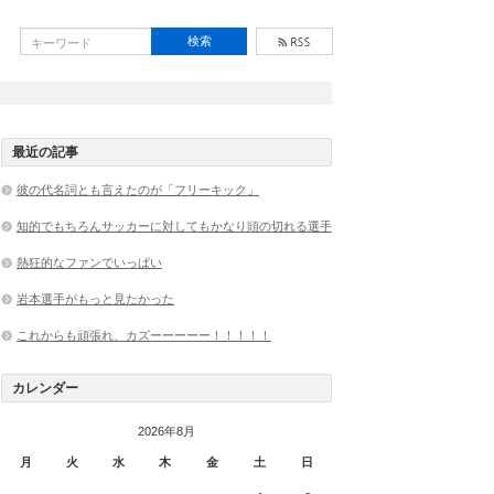
最近の記事
彼の代名詞とも言えたのが「フリーキック」
知的でもちろんサッカーに対してもかなり頭の切れる選手
熱狂的なファンでいっぱい
岩本選手がもっと見たかった
これからも頑張れ、カズーーーーー！！！！！
カレンダー
2026年8月
月
火
水
木
金
土
日