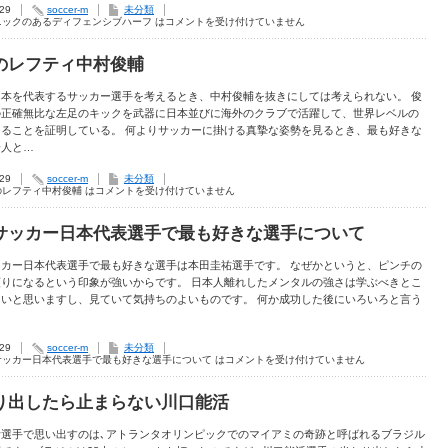
.29
soccer-m
未分類
ニックのあるディフェンシブハーフ は
コメントを受け付けていません
のレフティ中村俊輔
日本を代表するサッカー選手を考えるとき、中村俊輔を抜きにしては考えられない。 俊
の正確無比な左足のキックを武器に日本並びに海外のクラブで活躍して、世界レベルの
あることを証明している。 何よりサッカーに掛ける真摯な姿勢を見るとき、最も好きな
一人と…
.29
soccer-m
未分類
のレフティ中村俊輔 は
コメントを受け付けていません
サッカー日本代表選手で最も好きな選手について
ッカー日本代表選手で最も好きな選手は本田圭祐選手です。 なぜかというと、ピンチの
頼りになるという印象が強いからです。 日本人離れしたメンタルの強さは学ぶべきとこ
きいと思いますし、見ていて気持ちのよいものです。 何か成功した後にいろいろと言う
.29
soccer-m
未分類
サッカー日本代表選手で最も好きな選手について は
コメントを受け付けていません
り出したら止まらない川口能活
活選手で思い出すのは､アトランタオリンピックでのマイアミの奇跡と呼ばれるブラジル