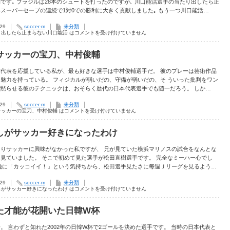
です｡ ブラジルは28本のシュートを打ったのですが､ 川口能活選手の当たり出したら止
スーパーセーブの連続で1対0での勝利に大きく貢献しました｡ もう一つ川口能活…
.29
soccer-m
未分類
り出したら止まらない川口能活 は
コメントを受け付けていません
サッカーの宝刀、中村俊輔
本代表を応援している私が、最も好きな選手は中村俊輔選手だ。 彼のプレーは芸術作品
魅力を持っている。 フィジカルが弱いだの、守備が弱いだの、そ ういった批判をワン
で黙らせる彼のテクニックは、おそらく歴代の日本代表選手でも随一だろう。 しか…
.29
soccer-m
未分類
サッカーの宝刀、中村俊輔 は
コメントを受け付けていません
しがサッカー好きになったわけ
まりサッカーに興味がなかった私ですが、 兄が見ていた横浜マリノスの試合をなんとな
見ていました。 そこで初めて見た選手が松田直樹選手です。 完全なミーハー心でし
単純に「カッコイイ！」という気持ちから、松田選手見たさに毎週Ｊリーグを見るよう…
.29
soccer-m
未分類
しがサッカー好きになったわけ は
コメントを受け付けていません
た才能が花開いた日韓W杯
。 言わずと知れた2002年の日韓W杯で2ゴールを決めた選手です。 当時の日本代表と