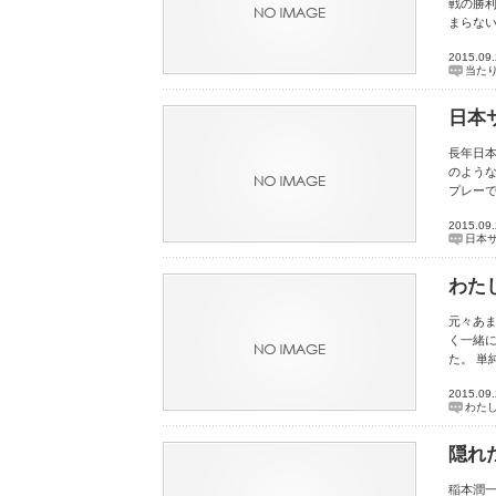
戦の勝利
まらない
2015.09
当た
日本
長年日
のような
プレー
2015.09
日本
わた
元々あ
く一緒に
た。 
2015.09
わた
隠れ
稲本潤一