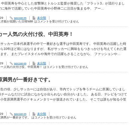
 中田英寿を中心とした攻撃陣とトルシエ監督が推奨した「フラット3」が流行りまし
でに海外で活躍していた中田英寿や小野伸二に注目が集まる中、 アー…
.29
soccer-m
未分類
た才能が花開いた日韓W杯 は
コメントを受け付けていません
カー人気の火付け役、中田英寿！
代サッカー日本代表選手の中で一番好きな選手は中田英寿です。 中田英寿の活躍した時
ら10年ほど前にはなりますが、 私がサッカーに興味をもつきっかけを与えてくれた選
ます。 またプレイスタイルや海外での活躍もさることながら、 ファッションや…
.29
soccer-m
未分類
カー人気の火付け役、中田英寿！ は
コメントを受け付けていません
原満男が一番好きです。
学生の頃、少しサッカーには自信があり、市内でトップを争うチームに所属していまし
豪チームなだけに試合になかなか出られない自分がいました。 ある日、テレビをつけて
、小笠原満男選手のドキュメンタリーが放送されていました。 そこでは誰もが知る小笠
.29
soccer-m
未分類
原満男が一番好きです。 は
コメントを受け付けていません