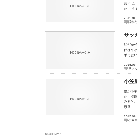
言えば、
た。 す
2015.09
隠れ
サッ
私が歴
代は今か
手に思い
2015.09
サッ
小笠
僕が小
た。 強
みると
原選…
2015.09
小笠
PAGE NAVI