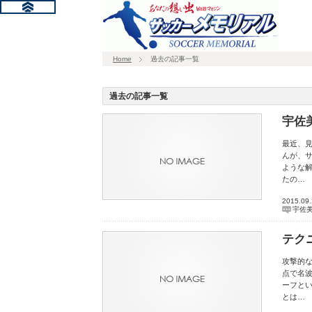
Home
過去の記事一覧
過去の記事一覧
宇佐
最近、
んが、
ような
たの…
2015.09
宇佐
テク
攻撃的
点で名
ーフと
とは…