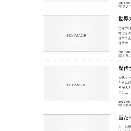
2015.09
テク
世界
古今の
輔はそ
選手で
選手の
2015.09
世界
歴代
歴代サ
ときに
ろが大
こと…
2015.09
歴代
当た
川口能