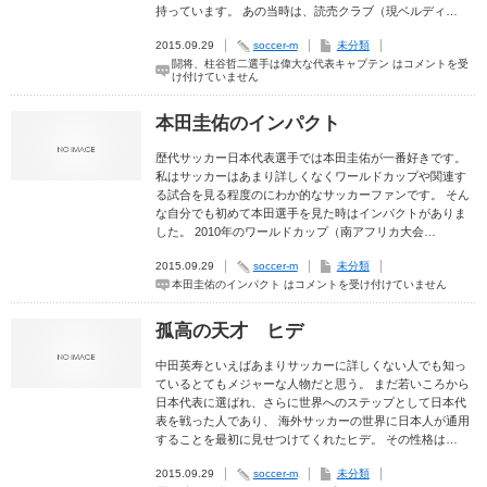
持っています。 あの当時は、読売クラブ（現ベルディ…
2015.09.29
soccer-m
未分類
闘将、柱谷哲二選手は偉大な代表キャプテン は
コメントを受
け付けていません
本田圭佑のインパクト
歴代サッカー日本代表選手では本田圭佑が一番好きです。
私はサッカーはあまり詳しくなくワールドカップや関連す
る試合を見る程度のにわか的なサッカーファンです。 そん
な自分でも初めて本田選手を見た時はインパクトがありま
した。 2010年のワールドカップ（南アフリカ大会…
2015.09.29
soccer-m
未分類
本田圭佑のインパクト は
コメントを受け付けていません
孤高の天才 ヒデ
中田英寿といえばあまりサッカーに詳しくない人でも知っ
ているとてもメジャーな人物だと思う。 まだ若いころから
日本代表に選ばれ、さらに世界へのステップとして日本代
表を戦った人であり、 海外サッカーの世界に日本人が通用
することを最初に見せつけてくれたヒデ。 その性格は…
2015.09.29
soccer-m
未分類