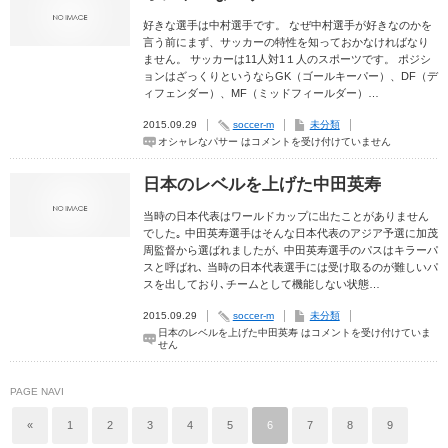
好きな選手は中村選手です。 なぜ中村選手が好きなのかを
言う前にまず、サッカーの特性を知っておかなければなり
ません。 サッカーは11人対1１人のスポーツです。 ポジシ
ョンはざっくりというならGK（ゴールキーパー）、DF（デ
ィフェンダー）、MF（ミッドフィールダー）…
2015.09.29
soccer-m
未分類
オシャレなパサー は
コメントを受け付けていません
日本のレベルを上げた中田英寿
当時の日本代表はワールドカップに出たことがありません
でした｡ 中田英寿選手はそんな日本代表のアジア予選に加茂
周監督から選ばれましたが､ 中田英寿選手のパスはキラーパ
スと呼ばれ､ 当時の日本代表選手には受け取るのが難しいパ
スを出しており､チームとして機能しない状態…
2015.09.29
soccer-m
未分類
日本のレベルを上げた中田英寿 は
コメントを受け付けていま
せん
PAGE NAVI
«
1
2
3
4
5
6
7
8
9