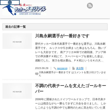
過去の記事一覧
川島永嗣選手が一番好きです
歴代サッカー日本代表選手で一番好きな選手は、川島永嗣
選手です。 ルックスや引き締まった体はもちろん、熱いプ
レーも大好きです。 南アフリカＷ杯での敗戦後、アジア杯
での準決勝ＰＫ戦にて、スーパーセーブを連発した姿は、
感動でした。 努力を積み重ね、ＰＫ戦というＧＫの大…
2015.09.29
soccer-m
未分類
川島永嗣選手が一番好きです は
コメントを受け付けていませ
ん
不調の代表チームを支えたゴールキー
パー
2006年に開催されたドイツワールドカップで、日本代表チ
ームは残念ながら一勝もできずに大会を去りました。 しか
しこのような不調の中でも勝利のために気を吐いていた選