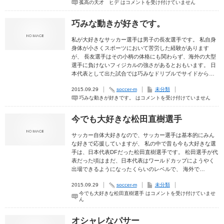
孤高の天才 ヒデ は
コメントを受け付けていません
巧みな動きが好きです。
私が大好きなサッカー選手は男子の長友選手です。 私自身
身体が小さくスポーツにおいて苦労した経験があります
が、 長友選手はその小柄の体格にも関わらず、海外の大型
選手に負けないフィジカルの強さがあるとおもいます。 日
本代表として出た試合では巧みなドリブルでサイドから…
2015.09.29
soccer-m
未分類
巧みな動きが好きです。 は
コメントを受け付けていません
今でも大好きな松田直樹選手
サッカー自体大好きなので、サッカー選手は基本的にみん
な好きで応援していますが、 私の中で昔も今も大好きな選
手は、日本代表DFだった松田直樹選手です。 松田選手が代
表だった頃はまだ、日本代表はワールドカップにようやく
出場できるようになったくらいのレベルで、 海外で…
2015.09.29
soccer-m
未分類
今でも大好きな松田直樹選手 は
コメントを受け付けていませ
ん
オシャレなパサー