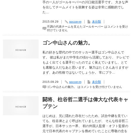
手の一人がゴールキーパーの川口能活選手です。 大きな声
を出してチームメイトを鼓舞する姿は非常に感動的でし
た…
2015.09.29
soccer-m
未分類
不調の代表チームを支えたゴールキーパー は
コメントを受け
付けていません
ゴン中山さんの魅力。
私の好きな歴代の中でのサッカー選手はゴン中山さんで
す。 彼は私がまだ中学生の頃から活躍しており、 テレビで
もよく出てくる選手だったのでよく覚えていますし、とて
も素敵な人だなあと思います。 魅力はたくさんありますが
まず、あの性格ではないでしょうか。 常にプラ…
2015.09.29
soccer-m
未分類
ゴン中山さんの魅力。 は
コメントを受け付けていません
闘将、柱谷哲二選手は偉大な代表キャ
プテン
はじめは、兄に隠れた存在だったため、試合中継を見てい
ても、柱谷弟とよく呼ばれていましたが、 そんな柱谷哲二
選手が、日本サッカー界、 初の外国人監督・オフト監督の
元で日本代表のキャプテンを務めていたことに尊敬の念を