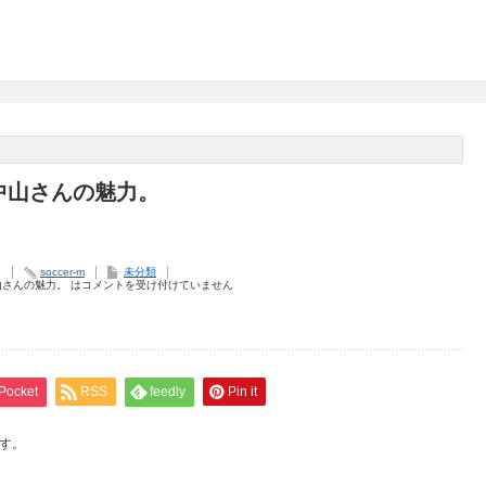
中山さんの魅力。
9
soccer-m
未分類
さんの魅力。 は
コメントを受け付けていません
Pocket
RSS
feedly
Pin it
す。