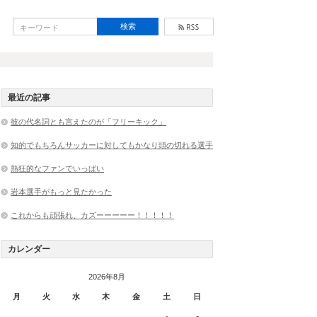
最近の記事
彼の代名詞とも言えたのが「フリーキック」
知的でもちろんサッカーに対してもかなり頭の切れる選手
熱狂的なファンでいっぱい
岩本選手がもっと見たかった
これからも頑張れ、カズーーーーー！！！！！
カレンダー
2026年8月
月
火
水
木
金
土
日