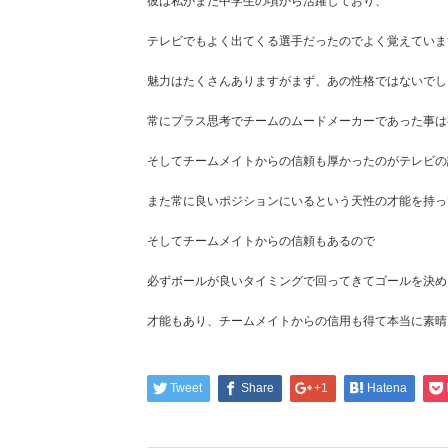
彼は私がまだ中学生の頃から活躍しており、
テレビでもよく出てくる選手だったのでよく覚えていま
魅力はたくさんありますがまず、あの性格ではないでし
常にプラス思考でチームのムードメーカーであった事は
そしてチームメイトからの信頼も厚かったのがテレビの
また常に良いポジションにいるという天性の才能を持っ
そしてチームメイトからの信頼もあるので
必ずボールが良いタイミングで回ってきてゴールを決め
才能もあり、チームメイトからの信用も得て本当に素晴
Tweet
Share
+1
Hatena