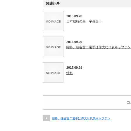
関連記事
2015.09.28
日本期待の星 宇佐美！
2015.09.29
闘将、柱谷哲二選手は偉大な代表キャプテン
2015.09.29
憧れ
コ
闘将、柱谷哲二選手は偉大な代表キャプテン