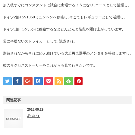
加入後すぐにコンスタントに試合に出場するようになり､エースとして活躍し､
ドイツ2部TSV1860ミュンヘンへ移籍し､そこでもレギュラーとして活躍し､
ドイツ1部FCケルンに移籍するなどどんどんと階段を駆け上がっています｡
常に半端ないストライカーとして､認識され､
期待されながらそれに応え続けている大迫勇也選手のメンタルを尊敬しますし､
彼のサクセスストーリーをこれからも見て行きたいです｡
関連記事
2015.09.29
みゅう