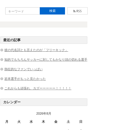
最近の記事
彼の代名詞とも言えたのが「フリーキック」
知的でもちろんサッカーに対してもかなり頭の切れる選手
熱狂的なファンでいっぱい
岩本選手がもっと見たかった
これからも頑張れ、カズーーーーー！！！！！
カレンダー
2026年8月
月
火
水
木
金
土
日