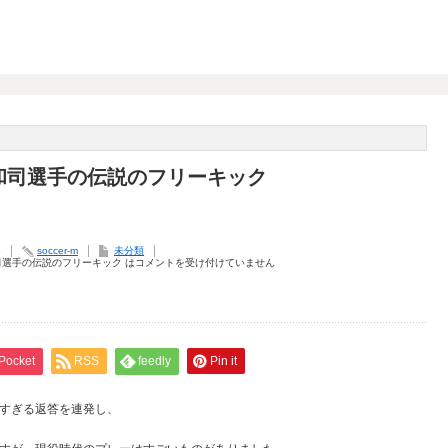
和司選手の伝説のフリーキック
8
soccer-m
未分類
司選手の伝説のフリーキック は
コメントを受け付けていません
Pocket
RSS
feedly
Pin it
すぎる返答を連発し、