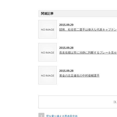
関連記事
2015.09.29
闘将、柱谷哲二選手は偉大な代表キャプテン
2015.09.28
長友佑都は常に冷静に判断するプレーを見せ
2015.09.28
黄金の左足健在の中村俊輔選手
コ
壁を乗り越える男本田圭佑