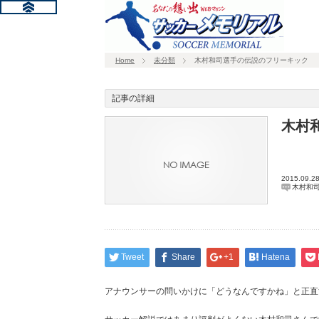
Home
未分類
木村和司選手の伝説のフリーキック
記事の詳細
木村
2015.09.2
木村和
Tweet
Share
+1
Hatena
アナウンサーの問いかけに「どうなんですかね」と正直