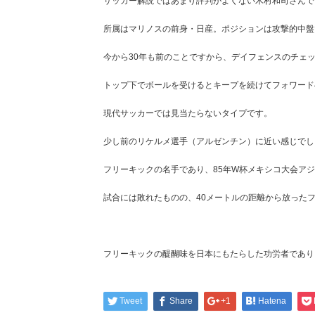
サッカー解説ではあまり評判がよくない木村和司さんで
所属はマリノスの前身・日産。ポジションは攻撃的中盤
今から30年も前のことですから、デイフェンスのチェ
トップ下でボールを受けるとキープを続けてフォワード
現代サッカーでは見当たらないタイプです。
少し前のリケルメ選手（アルゼンチン）に近い感じでし
フリーキックの名手であり、85年W杯メキシコ大会ア
試合には敗れたものの、40メートルの距離から放った
フリーキックの醍醐味を日本にもたらした功労者であり
Tweet
Share
+1
Hatena