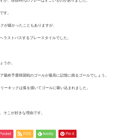
すが、現役時代のプレーはすごいものがありました。
です。
ックが緩かったこともありますが、
へラストパスするプレースタイルでした。
ょうか。
ジア最終予選韓国戦のゴールが最高に記憶に残るゴールでしょう。
フリーキックは弧を描いてゴールに吸い込まれました。
、そこが好きな理由です。
Pocket
RSS
feedly
Pin it