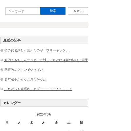
最近の記事
彼の代名詞とも言えたのが「フリーキック」
知的でもちろんサッカーに対してもかなり頭の切れる選手
熱狂的なファンでいっぱい
岩本選手がもっと見たかった
これからも頑張れ、カズーーーーー！！！！！
カレンダー
2026年8月
月
火
水
木
金
土
日