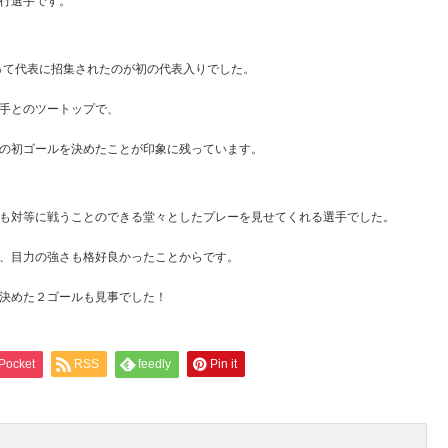
行選手です。
よって代表に招集されたのが初の代表入りでした。
手とのツートップで、
の初ゴールを決めたことが印象に残っています。
も対等に戦うことのできる堂々としたプレーを見せてくれる選手でした。
、目力の強さも格好良かったことからです。
決めた２ゴールも見事でした！
Pocket
RSS
feedly
Pin it