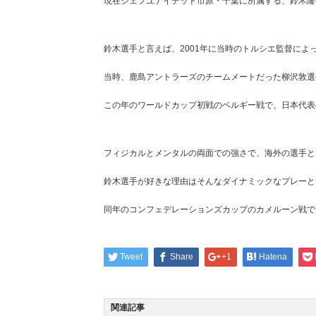
現在ジェフユナイテッド市原・千葉に所属する、鈴木隆
鈴木選手と言えば、2001年に当時のトルシエ監督に
当時、鹿島アントラーズのチームメートだった柳沢敦選
この年のワールドカップ初戦のベルギー戦で、日本代表
フィジカルとメンタルの両面での強さで、海外の選手と
鈴木選手が好きな理由はそんなダイナミックなプレーと
同年のコンフェデレーションズカップのカメルーン戦で
Tweet
Share
+1
Hatena
関連記事