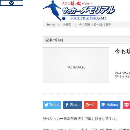
Home
未分類
今も現役！鈴木隆行選手
記事の詳細
今も
2015.09.2
今も現役
Tweet
Share
+1
Hatena
歴代サッカー日本代表選手で最も好きな選手は、