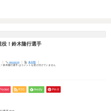
現役！鈴木隆行選手
8
soccer-m
未分類
！鈴木隆行選手 は
コメントを受け付けていません
Pocket
RSS
feedly
Pin it