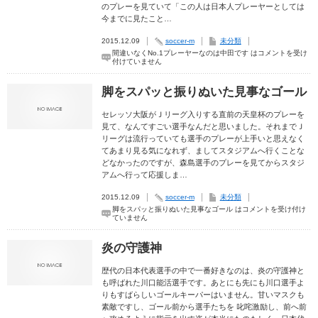
のプレーを見ていて「この人は日本人プレーヤーとしては
今までに見たこと…
2015.12.09
soccer-m
未分類
間違いなくNo.1プレーヤーなのは中田です は
コメントを受け
付けていません
脚をスパッと振りぬいた見事なゴール
セレッソ大阪がＪリーグ入りする直前の天皇杯のプレーを
見て、なんてすごい選手なんだと思いました。それまでＪ
リーグは流行っていても選手のプレーが上手いと思えなく
てあまり見る気になれず、ましてスタジアムへ行くことな
どなかったのですが、森島選手のプレーを見てからスタジ
アムへ行って応援しま…
2015.12.09
soccer-m
未分類
脚をスパッと振りぬいた見事なゴール は
コメントを受け付け
ていません
炎の守護神
歴代の日本代表選手の中で一番好きなのは、炎の守護神と
も呼ばれた川口能活選手です。あとにも先にも川口選手よ
りもすばらしいゴールキーパーはいません。甘いマスクも
素敵ですし、ゴール前から選手たちを 叱咤激励し、前へ前