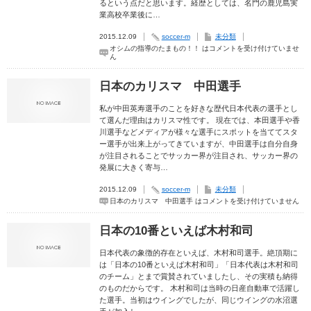
るという点だと思います。経歴としては、名門の鹿児島実
業高校卒業後に…
2015.12.09
soccer-m
未分類
オシムの指導のたまもの！！ は
コメントを受け付けていませ
ん
日本のカリスマ 中田選手
私が中田英寿選手のことを好きな歴代日本代表の選手とし
て選んだ理由はカリスマ性です。 現在では、本田選手や香
川選手などメディアが様々な選手にスポットを当ててスタ
ー選手が出来上がってきていますが、中田選手は自分自身
が注目されることでサッカー界が注目され、サッカー界の
発展に大きく寄与…
2015.12.09
soccer-m
未分類
日本のカリスマ 中田選手 は
コメントを受け付けていません
日本の10番といえば木村和司
日本代表の象徴的存在といえば、木村和司選手。絶頂期に
は「日本の10番といえば木村和司」「日本代表は木村和司
のチーム」とまで賞賛されていましたし、その実積も納得
のものだからです。 木村和司は当時の日産自動車で活躍し
た選手。当初はウイングでしたが、同じウイングの水沼選