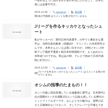
へ攻めるように指示を出す姿が本当にたのもしく、日本代
表には必要不可欠…
2015.12.09
soccer-m
未分類
炎の守護神 は
コメントを受け付けていません
Jリーグを作るキッカケとなったシュ
ート
私がサッカーの「歴代日本代表選手」の中で１番好きな選
手は、当時日産自動車（現横浜F・マリノス）の木村和司さ
んです。木村さんといえば思い出すのが、1986メキシコW
杯アジア最終予選第１戦日本対韓国戦です。もうあれから
30年経つのですね。実はあの時、テレビで初めて日本代表
戦に釘付けに…
2015.12.09
soccer-m
未分類
Jリーグを作るキッカケとなったシュート は
コメントを受け付
けていません
オシムの指導のたまもの！！
ガンバ大阪に現在所属している遠藤保仁選手は、日本歴代1
位の国際Aマッチ出場数152という記録も残している稀代の
ミッドフィールダーです。なによりその魅力は、視野の広
さと正確無比なパスセンス、そしてクレバーな守備もでき