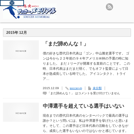
2015年 12月
「まだ諦めんな！」
僕の好きな歴代日本代表は「ゴン」中山雅史選手です。 ゴ
ンは今から２２年前の９４年アメリカＷ杯の予選の時に知
りました。 まだＪリーグが開幕する直前のことです。 この
時、日本代表はまだまだ弱く、でもオフト監督によって日
本が急成長している時でした。 アイコンタクト、トライ
ア…
2015.12.09
soccer-m
未分類
「まだ諦めんな！」 は
コメントを受け付けていません
中澤選手を超えている選手はいない
現在までの歴代日本代表のセンターバックで最高の選手は
誰か？という問いには、私は中澤選手を挙げたいと思いま
す。そして、この選手ほど日本代表の活動をしていきなが
ら、成長した選手もいないのではないかと感じています。