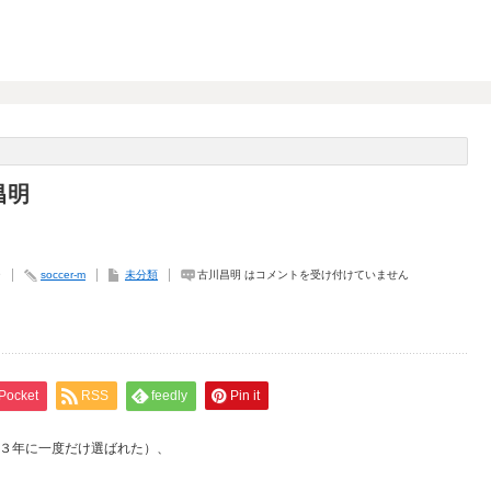
昌明
9
soccer-m
未分類
古川昌明 は
コメントを受け付けていません
Pocket
RSS
feedly
Pin it
３年に一度だけ選ばれた）、