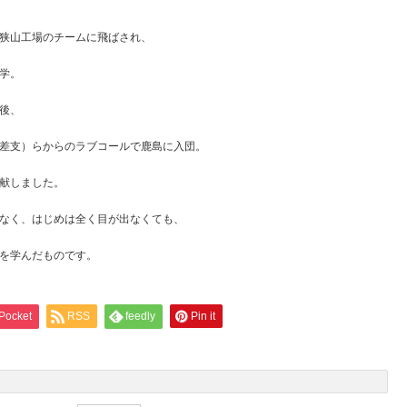
狭山工場のチームに飛ばされ、
学。
後、
差支）らからのラブコールで鹿島に入団。
献しました。
なく、はじめは全く目が出なくても、
を学んだものです。
Pocket
RSS
feedly
Pin it