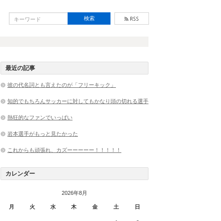
最近の記事
彼の代名詞とも言えたのが「フリーキック」
知的でもちろんサッカーに対してもかなり頭の切れる選手
熱狂的なファンでいっぱい
岩本選手がもっと見たかった
これからも頑張れ、カズーーーーー！！！！！
カレンダー
2026年8月
月
火
水
木
金
土
日