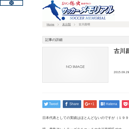
Home
未分類
古川昌明
記事の詳細
古川
2015.09.2
Tweet
Share
+1
Hatena
日本代表としての実績はほとんどないのですが（１９９