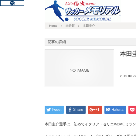
Home
未分類
本田圭介
記事の詳細
本田
2015.09.2
Tweet
Share
+1
Hatena
本田圭介選手は、初めてイタリア・セリエAのACミラ