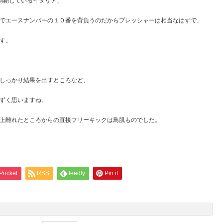
制覇しているイタリア、
でエースナンバーの１０番を背負うのだからプレッシャーは相当なはずで、
す。
しっかり結果を出すところなど、
ずく思いますね。
上離れたところからの直接フリーキックは鳥肌ものでした。
Pocket
RSS
feedly
Pin it