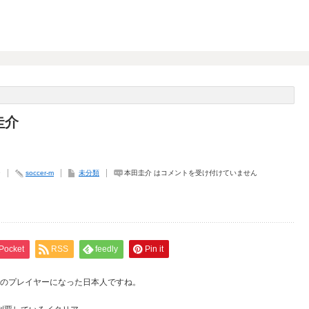
圭介
9
soccer-m
未分類
本田圭介 は
コメントを受け付けていません
Pocket
RSS
feedly
Pin it
ンのプレイヤーになった日本人ですね。