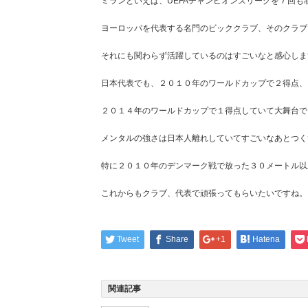
ミランといえば、UEFAチャンピオンズリーグを７回も
ヨーロッパを代表する名門のビッククラブ、そのクラブ
それにも関わらず活躍しているのはすごいなと感心しま
日本代表でも、２０１０年のワールドカップで２得点、
２０１４年のワールドカップで１得点していて大舞台で
メンタルの強さは日本人離れしていてすごいなあとつく
特に２０１０年のデンマーク戦で放った３０メートル以
これからもクラブ、代表で頑張ってもらいたいですね。
Tweet
Share
+1
Hatena
関連記事