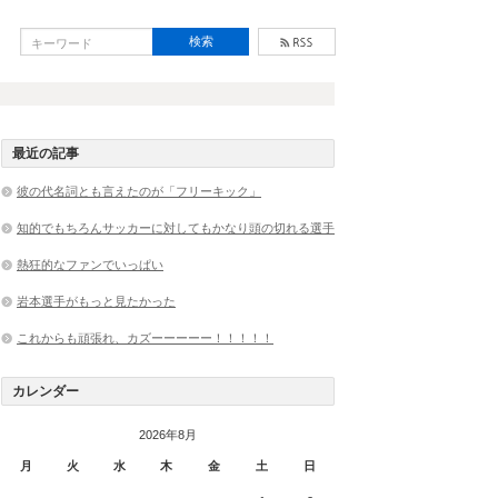
最近の記事
彼の代名詞とも言えたのが「フリーキック」
知的でもちろんサッカーに対してもかなり頭の切れる選手
熱狂的なファンでいっぱい
岩本選手がもっと見たかった
これからも頑張れ、カズーーーーー！！！！！
カレンダー
2026年8月
月
火
水
木
金
土
日