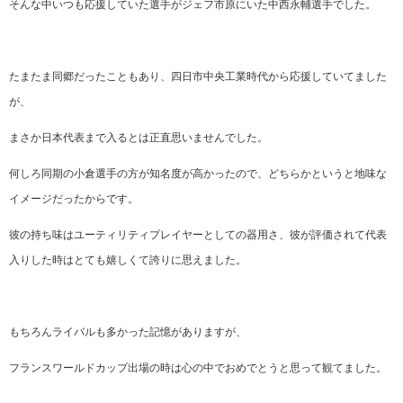
そんな中いつも応援していた選手がジェフ市原にいた中西永輔選手でした。
たまたま同郷だったこともあり、四日市中央工業時代から応援していてました
が、
まさか日本代表まで入るとは正直思いませんでした。
何しろ同期の小倉選手の方が知名度が高かったので、どちらかというと地味な
イメージだったからです。
彼の持ち味はユーティリティプレイヤーとしての器用さ、彼が評価されて代表
入りした時はとても嬉しくて誇りに思えました。
もちろんライバルも多かった記憶がありますが、
フランスワールドカップ出場の時は心の中でおめでとうと思って観てました。