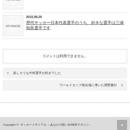
2015.09.29
歴代サッカー日本代表選手のうち、好きな選手は三浦
知良選手です
コメントは利用できません。
楽しそうな中村選手が好きでした
ワールドカップ初出場に導いた岡野雅行
ペ
Copyright ©
サッカーメモリアル ～あなたの想い出WEBマガジン～