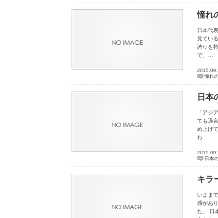
憧れ
日本代
見てい
誇りを
で、…
2015.09
憧れ
日本
「アジ
ても過言
め上げ
わ…
2015.09
日本
キラ
いまま
感があ
た。 