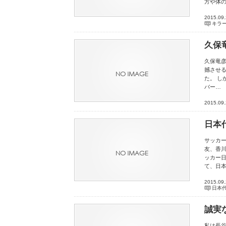
方や体
2015.09
キラ
久保
久保竜
撼させ
た。 
バー…
2015.09
日本
サッカ
友、香
ッカー
て、日
2015.09
日本
誠実
私は長