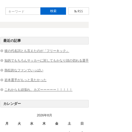
最近の記事
彼の代名詞とも言えたのが「フリーキック」
知的でもちろんサッカーに対してもかなり頭の切れる選手
熱狂的なファンでいっぱい
岩本選手がもっと見たかった
これからも頑張れ、カズーーーーー！！！！！
カレンダー
2026年8月
月
火
水
木
金
土
日