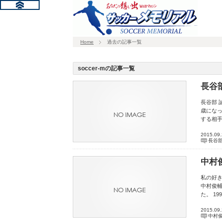
Home
過去の記事一覧
soccer-mの記事一覧
長谷
長谷部 
歳にな
する相手
2015.09
長谷部
中村
私の好き
中村俊
た。 1
2015.09
中村