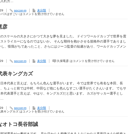
の入れ方…
.29
soccer-m
未分類
ーパスはすごい は
コメントを受け付けていません
竜彦
彦のスケールの大きさにかつて大きな夢を見ました。 ドイツワールドカップで世界を震
るストライカーになるのではないか。 そんな期待を抱かさせる規格外の選手でありまし
しかし、怪我がちであったこと、さらにはジーコ監督の短慮があり、ワールドカップメン
.29
soccer-m
未分類
久保竜彦 は
コメントを受け付けていません
代表キングカズ
ー日本代表と言えば、もちろん色んな選手がいます。 今では世界でも有名な本田、長
川、ちょっと前では中村、中田など他にも色んなすごい選手がたくさんいます。 でもサ
日本代表選手と言えば、やはり、キングカズだと思います。 カズがサッカー選手とし
本…
.29
soccer-m
未分類
代表キングカズ は
コメントを受け付けていません
なオトコ長谷部誠
谷部誠選手が一番好きです。 見た目からも想像できるようにかなり真面目そうな性格と