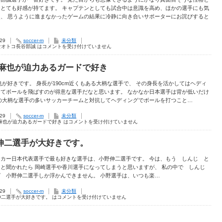
にとても好感が持てます。 キャプテンとしても試合中は意識を高め、ほかの選手にも気
点、 思うように進まなかったゲームの結果に冷静に向き合いサポーターにお詫びすると
.29
soccer-m
未分類
なオトコ長谷部誠 は
コメントを受け付けていません
 麻也が迫力あるガードで好き
也が好きです。 身長が190cm近くもある大柄な選手で、 その身長を活かしてはヘディ
してボールを飛ばすのが得意な選手だなと思います。 なかなか日本選手は背が低いだけ
他の大柄な選手の多いサッカーチームと対抗してヘディングでボールを打つこと…
.29
soccer-m
未分類
麻也が迫力あるガードで好き は
コメントを受け付けていません
伸二選手が大好きです。
ッカー日本代表選手で最も好きな選手は、小野伸二選手です。 今は、もう しんじ と
 と聞かれたら 岡崎選手や香川選手になってしまうと思いますが、 私の中で しんじ
ば 小野伸二選手しか浮かんできません。 小野選手は、いつも楽…
.29
soccer-m
未分類
伸二選手が大好きです。 は
コメントを受け付けていません