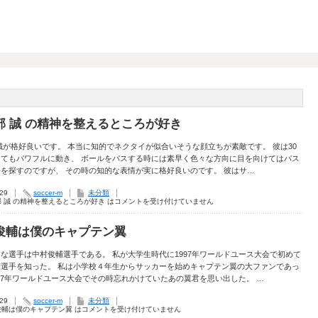
部 誠 の精神を整えるところが好き
誠が格好良いです。 本当に知的でネクタイが似合いそうな顔立ちが素敵です。 彼は30
ってもパワフルに動き、 ボールをパスする時には素早く色々な方向に目を向けてはパス
を探すのですが、 その時の知的な表情が実に格好良いのです。 彼はサ…
.29
soccer-m
未分類
 誠 の精神を整えるところが好き は
コメントを受け付けていません
俊輔は僕のキャプテン翼
な選手は中村俊輔選手である。 私が大学生時代に1997年ワールドユース大会で初めて
輔選手を知った。 私は小学校４年生からサッカーを始めキャプテン翼の大ファンであっ
997年ワールドユース大会でその時忘れかけていたあの翼君を思い出した。 …
.29
soccer-m
未分類
俊輔は僕のキャプテン翼 は
コメントを受け付けていません