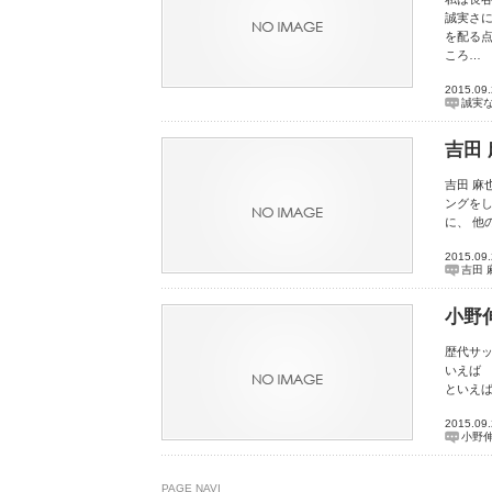
誠実さ
を配る
ころ…
2015.09
誠実
吉田
吉田 麻
ングを
に、 
2015.09
吉田 
小野
歴代サ
いえば
といえ
2015.09
小野
PAGE NAVI