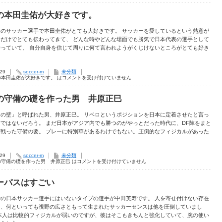
の本田圭佑が大好きです。
表のサッカー選手で本田圭佑がとても大好きです。 サッカーを愛しているという熱意が
るだけでとても伝わってきて、 どんな時やどんな場面でも勝気で日本代表の選手として
持っていて、 自分自身を信じて周りに何て言われようがくじけないところがとても好き
.29
soccer-m
未分類
の本田圭佑が大好きです。 は
コメントを受け付けていません
の守備の礎を作った男 井原正巳
アの壁」と呼ばれた男、井原正巳。 リベロというポジションを日本に定着させたと言っ
ではないだろう。 まだ日本がアジア内でも勝つのがやっとだった時代に、DF陣をまと
て戦った守備の要。 プレーに特別華があるわけでもない。圧倒的なフィジカルがあった
.29
soccer-m
未分類
の守備の礎を作った男 井原正巳 は
コメントを受け付けていません
ーパスはすごい
での日本サッカー選手にはいないタイプの選手が中田英寿です。 人を寄せ付けない存在
り、何といっても視野の広さともって生まれたサッカーセンスは他を圧倒していまし
日本人は比較的フィジカルが弱いのですが、彼はそこもきちんと強化していて、腕の使い